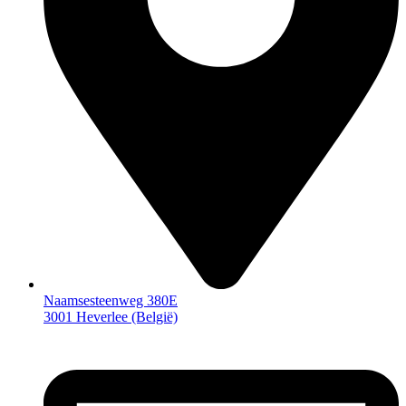
Naamsesteenweg 380E
3001 Heverlee (België)