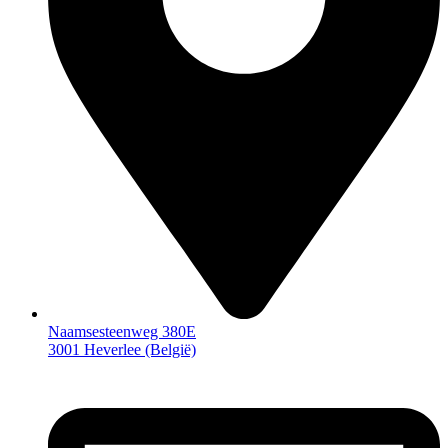
Naamsesteenweg 380E
3001 Heverlee (België)